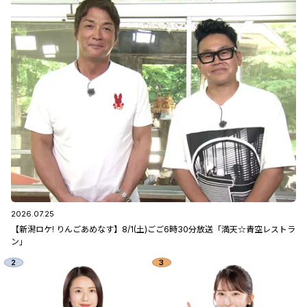
2026.07.25
【新潟ロケ! りんごあめなす】8/1(土)ごご6時30分放送「満天☆青空レストラ
ン」