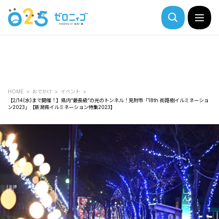
HOME
おでかけ
イベント
【2/14(水)まで開催！】県内“最長級”の光のトンネル！見附市「18th 街路樹イルミネーショ
ン2023」【新潟県イルミネーション特集2023】