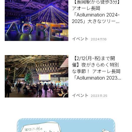
【長岡駅から徒歩3分】
アオーレ長岡
「Aollumination 2024-
2025」大きなツリーや
光と音楽の演出が魅力
的！2/16(日)まで開催
イベント
2024.11.16
【新潟県イルミネーシ
ョン特集2024-2025】#
アオルミネ―ション
【2/12(月･祝)まで開
催】夜がきらめく特別
な季節！ アオーレ長岡
「Aollumination 2023-
2024」【新潟県イルミ
ネーション特集2023】
イベント
2023.11.25
#アオルミネーション