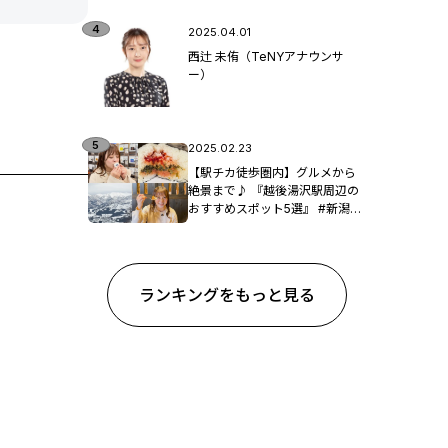
2025.04.01
西辻 未侑（TeNYアナウンサ
ー）
2025.02.23
【駅チカ徒歩圏内】グルメから
絶景まで♪ 『越後湯沢駅周辺の
おすすめスポット5選』 #新潟観
光
ランキングをもっと見る