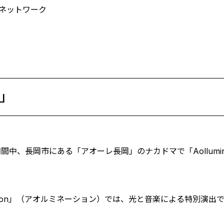
ネットワーク
4」
祝)の期間中、長岡市にある「アオーレ長岡」のナカドマで「Aollumina
ation」（アオルミネーション）では、光と音楽による特別演出