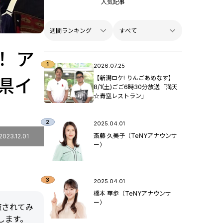
人気記事
！ ア
2026.07.25
【新潟ロケ! りんごあめなす】
潟県イ
8/1(土)ごご6時30分放送「満天
☆青空レストラン」
2025.04.01
斎藤 久美子（TeNYアナウンサ
2023.12.01
ー）
2025.04.01
橋本 華歩（TeNYアナウンサ
ー）
癒されてみ
介します。