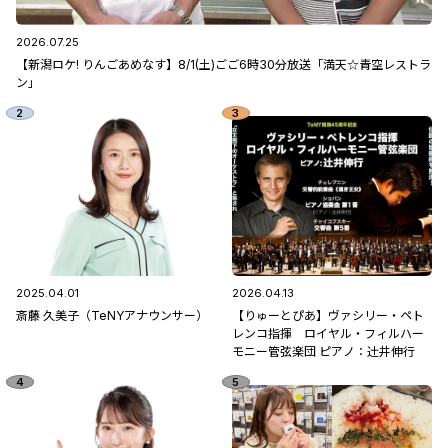
2026.07.25
【新潟ロケ! りんごあめなす】8/1(土)ごご6時30分放送「満天☆青空レストラ
ン」
2025.04.01
2026.04.13
斎藤 久美子（TeNYアナウンサー）
【りゅーとぴあ】ヴァシリー・ペト
レンコ指揮 ロイヤル・フィルハー
モニー管弦楽団 ピアノ：辻󠄀井伸行