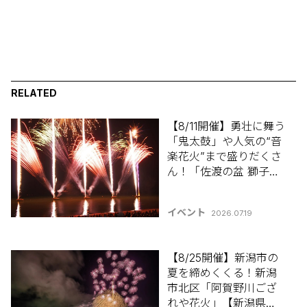
RELATED
【8/11開催】勇壮に舞う
「鬼太鼓」や人気の“音
楽花火”まで盛りだくさ
ん！「佐渡の盆 獅子ヶ
城まつり」【新潟県の
祭り･花火大会特集
イベント
2026.07.19
2026】
【8/25開催】新潟市の
夏を締めくくる！新潟
市北区「阿賀野川ござ
れや花火」【新潟県の