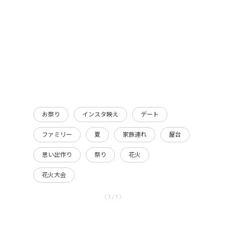
お祭り
インスタ映え
デート
ファミリー
夏
家族連れ
屋台
思い出作り
祭り
花火
花火大会
〈 1 / 1 〉