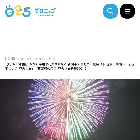
HOME
おでかけ
イベント
【6/14-16開催】やかた竿燈や花火大会など 新潟市で最も早い夏祭り♪ 新潟市西蒲区「まき
夏まつり･花火大会」【新潟県の祭り･花火大会特集2024】