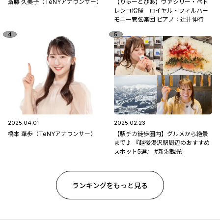
斎藤 久美子（TeNYアナウンサー）
【りゅーとぴあ】ヴァシリー・ペト
レンコ指揮 ロイヤル・フィルハー
モニー管弦楽団 ピアノ：辻󠄀井伸行
2025.04.01
2025.02.23
橋本 華歩（TeNYアナウンサー）
【駅チカ徒歩圏内】グルメから絶景
まで♪ 『越後湯沢駅周辺のおすすめ
スポット5選』 #新潟観光
ランキングをもっと見る