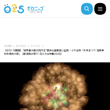
HOME
おでかけ
イベント
【9/12･13開催】“世界最大級の四尺玉”豪快な破裂音に圧倒！小千谷市「片貝まつり 浅原神
社秋季例大祭」【新潟県の祭り･花火大会特集2025】