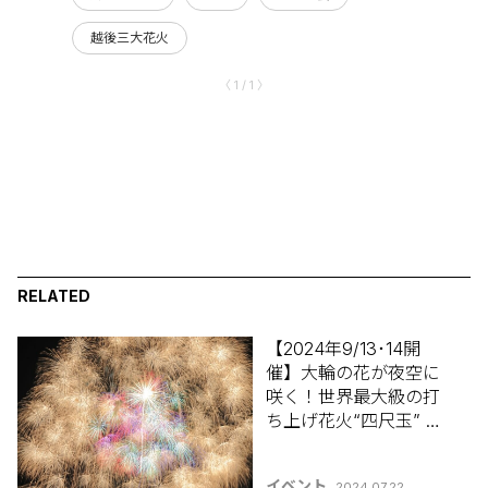
越後三大花火
〈 1 / 1 〉
RELATED
【2024年9/13･14開
催】大輪の花が夜空に
咲く！世界最大級の打
ち上げ花火“四尺玉” 小
千谷市「片貝まつり 浅
原神社秋季例大祭」
イベント
2024.07.22