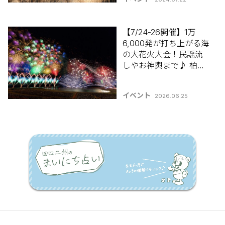
【新潟県の祭り･花火大
会特集2024】
【7/24-26開催】1万
6,000発が打ち上がる海
の大花火大会！民謡流
しやお神輿まで♪ 柏崎
市「ぎおん柏崎まつ
り」【新潟県の祭り･花
イベント
2026.06.25
火大会特集2026】