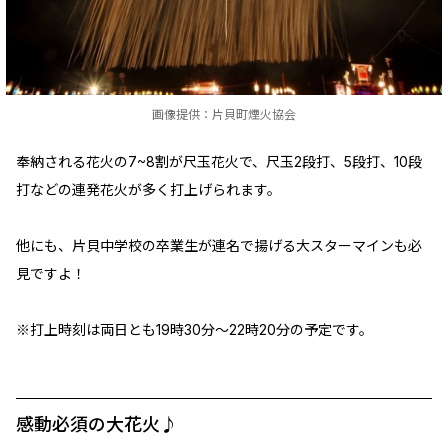
画像提供：片貝町煙火協会
奉納される花火の7~8割が尺玉花火で、尺玉2段打、5段打、10段
打などの連発花火が多く打上げられます。
他にも、片貝中学校の卒業生が連名で揚げる大スターマインも必
見ですよ！
※打上時刻は両日とも19時30分～22時20分の予定です。
感動必須の大花火♪