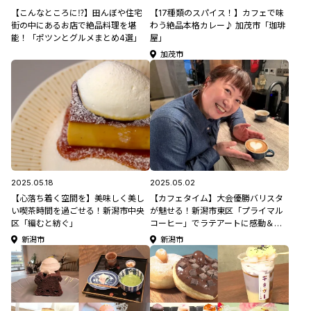
【こんなところに⁉】田んぼや住宅
【17種類のスパイス！】カフェで味
街の中にあるお店で絶品料理を堪
わう絶品本格カレー♪ 加茂市「珈琲
能！「ポツンとグルメまとめ4選」
屋」
加茂市
2025.05.18
2025.05.02
【心落ち着く空間を】美味しく美し
【カフェタイム】大会優勝バリスタ
い喫茶時間を過ごせる！新潟市中央
が魅せる！新潟市東区「プライマル
区「編むと紡ぐ」
コーヒー」でラテアートに感動＆自
分も挑戦！？#モロサーチ
新潟市
新潟市