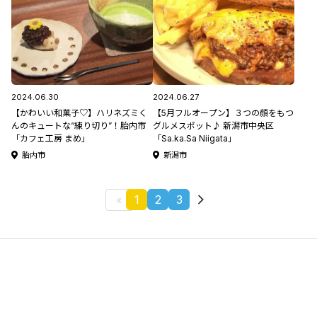
2024.06.30
2024.06.27
【かわいい和菓子♡】ハリネズミく
【5月フルオープン】３つの顔をもつ
んのキュートな“練り切り”！胎内市
グルメスポット♪ 新潟市中央区
「カフェ工房 まめ」
「Sa.ka.Sa Niigata」
胎内市
新潟市
1
2
3