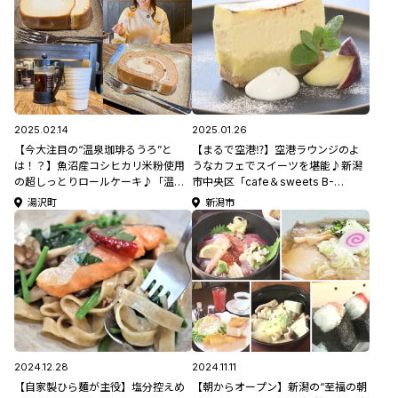
2025.02.14
2025.01.26
【今大注目の“温泉珈琲るうろ”と
【まるで空港⁉】空港ラウンジのよ
は！？】魚沼産コシヒカリ米粉使用
うなカフェでスイーツを堪能♪新潟
の超しっとりロールケーキ♪「温泉
市中央区「cafe＆sweets B-
珈琲水屋」 《越後湯沢駅チカグルメ
Point」
湯沢町
新潟市
＆スポット》 #新潟観光
2024.12.28
2024.11.11
【自家製ひら麺が主役】塩分控えめ
【朝からオープン】新潟の“至福の朝