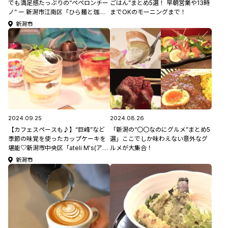
でも満足感たっぷりの“ペペロンチー
ごはん”まとめ5選！ 早朝営業や13時
ノ” ー 新潟市江南区「ひら麺と珈琲
までOKのモーニングまで！
Ojigo」 #ちょいしおプロジェクト
新潟市
2024.09.25
2024.08.26
【カフェスペースも♪】“巨峰”など
「新潟の“〇〇なのにグルメ”まとめ5
季節の味覚を使ったカップケーキを
選」ここでしか味わえない意外なグ
堪能♡新潟市中央区「ateli M's(アト
ルメが大集合！
リエムズ)」
新潟市