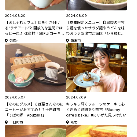
2024.08.20
2024.08.09
【おしゃれカフェ】目を引き付け
【夏季限定メニュー】自家製の平打
る“ラテアート”と開放的な空間でほ
ち麺を使ったサラダ麺やうどんを味
っと一息♪ 弥彦村「59FU(ゴーキュ
わおう♪新潟市江南区「ひら麺と珈
ーエフユー)」 #025新CMロケ地紹
琲 Ojigo(オジゴ)」
弥彦村
新潟市
介
2024.08.07
2024.07.09
【なのにグルメ】そば屋さんなのに
キラキラ輝くフルーツのケーキに心
コーヒーがおすすめ！？十日町市
ときめく時間を♡燕市「Bloomy
「そばの郷 Abuzaka」
cafe＆bake」#にいがた見っけたい
十日町市
燕市