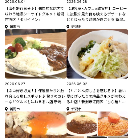
2026.08.04
2026.06.28
【海外旅行気分♪】個性的な店内で
【理容室×カフェ×雑貨店】コーヒー
味わう絶品シーサイドグルメ！新潟
に炭酸⁉︎ 見た目も映えるデザートな
市西区「ポセイドン」
どとゆったり時間が過ごせる 新潟市
西区「TOCONOMA （トコノマ）」
新潟市
新潟市
2026.06.27
2026.06.02
【ネコ好き必見！】保護猫たちと触
【とことん涼しさを感じる♪】暑い
れ合える癒しスポット♪ 驚きのカレ
夏にぴったりの絶品グルメが味わえ
ーなどグルメも味わえるお店 新潟市
るお店！新潟市江南区「ひら麺と珈
西蒲区「猫アンドカフェ 喜左工門」
琲 Ojigo(オジゴ)」【新潟のひんやり
新潟市
新潟市
スポット・グルメ特集2026】