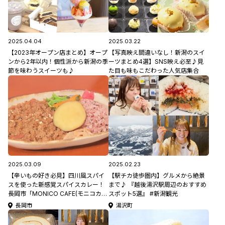
2025.04.04
2025.03.22
【2023年オープン店まとめ】オープ
【写真映え間違いなし！新潟のスイ
ンから2年以内！個性派から新潟の季
ーツまとめ4選】SNS映え必至♪見
節を味わうスイーツも♪
た目も味もこだわった人気店集合
2025.03.09
2025.02.23
【辛いもの好き必見】四川風スパイ
【駅チカ徒歩圏内】グルメから絶景
スを使った新感覚スパイスカレー！
まで♪ 『越後湯沢駅周辺のおすすめ
長岡市「MONICO CAFE(モニコカフ
スポット5選』 #新潟観光
ェ)」
長岡市
湯沢町