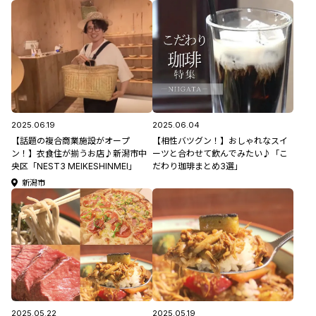
2025.06.19
2025.06.04
【話題の複合商業施設がオープ
【相性バツグン！】おしゃれなスイ
ン！】衣食住が揃うお店♪新潟市中
ーツと合わせて飲んでみたい♪「こ
央区「NEST3 MEIKESHINMEI」
だわり珈琲まとめ3選」
新潟市
2025.05.22
2025.05.19