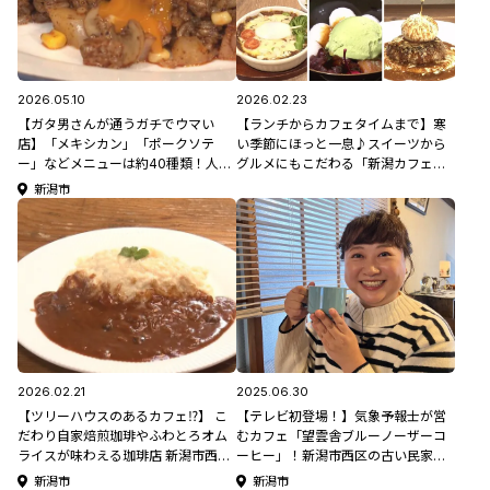
2026.05.10
2026.02.23
【ガタ男さんが通うガチでウマい
【ランチからカフェタイムまで】寒
店】「メキシカン」「ポークソテ
い季節にほっと一息♪スイーツから
ー」などメニューは約40種類！人気
グルメにもこだわる「新潟カフェま
キャラクターをイメージした店名に
とめ5選」
新潟市
も注目 / 新潟市中央区「カフェ・
ド・ダック」
2026.02.21
2025.06.30
【ツリーハウスのあるカフェ⁉︎】 こ
【テレビ初登場！】気象予報士が営
だわり自家焙煎珈琲やふわとろオム
むカフェ「望雲舎ブルーノーザーコ
ライスが味わえる珈琲店 新潟市西区
ーヒー」！新潟市西区の古い民家を
「自家焙煎珈琲店 たぶの木」
活用#モロサーチ
新潟市
新潟市