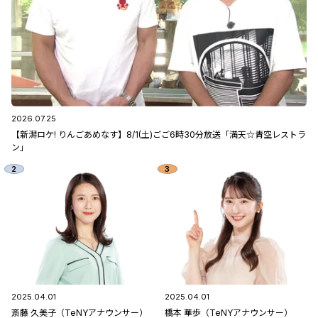
2026.07.25
【新潟ロケ! りんごあめなす】8/1(土)ごご6時30分放送「満天☆青空レストラ
ン」
2025.04.01
2025.04.01
斎藤 久美子（TeNYアナウンサー）
橋本 華歩（TeNYアナウンサー）