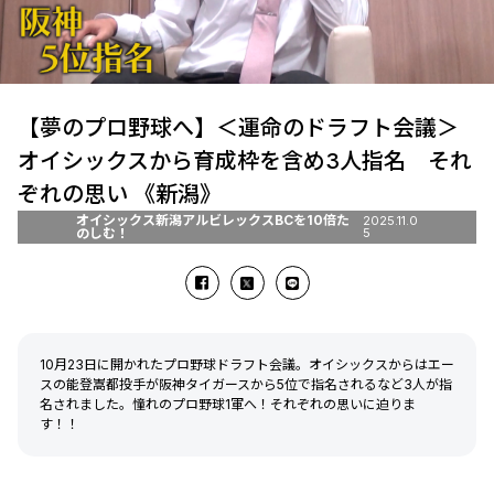
【夢のプロ野球へ】＜運命のドラフト会議＞
オイシックスから育成枠を含め3人指名 それ
ぞれの思い 《新潟》
オイシックス新潟アルビレックスBCを10倍た
2025.11.0
のしむ！
5
10月23日に開かれたプロ野球ドラフト会議。オイシックスからはエー
スの能登嵩都投手が阪神タイガースから5位で指名されるなど3人が指
名されました。憧れのプロ野球1軍へ！それぞれの思いに迫りま
す！！