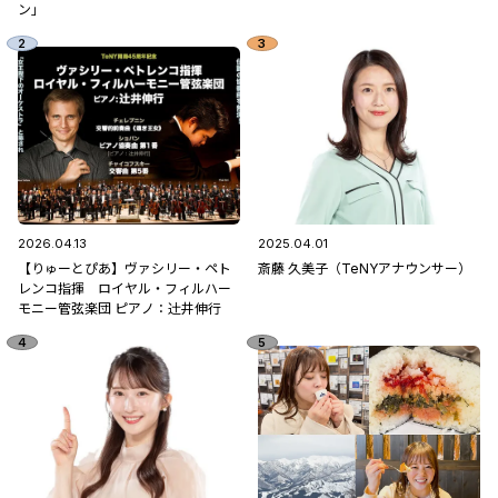
ン」
2026.04.13
2025.04.01
【りゅーとぴあ】ヴァシリー・ペト
斎藤 久美子（TeNYアナウンサー）
レンコ指揮 ロイヤル・フィルハー
モニー管弦楽団 ピアノ：辻󠄀井伸行