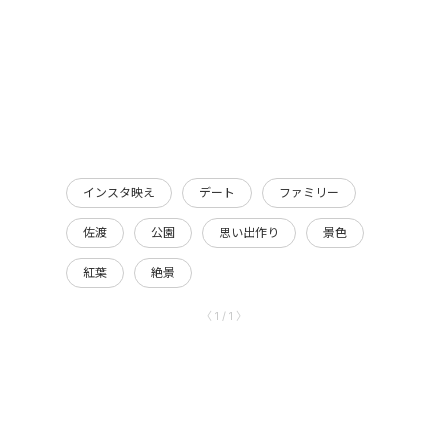
インスタ映え
デート
ファミリー
佐渡
公園
思い出作り
景色
紅葉
絶景
〈 1 / 1 〉