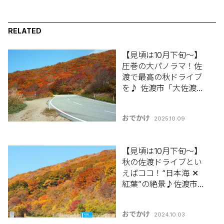
RELATED
【見頃は10月下旬～】
圧巻の大パノラマ！佐
渡で最高の秋ドライブ
を♪ 佐渡市「大佐渡ス
カイライン」【新潟県
の紅葉スポット特集
おでかけ
2025.10.09
2025】
【見頃は10月下旬～】
秋の佐渡ドライブとい
えばココ！“日本海 ✕
紅葉”の絶景♪佐渡市
「大佐渡スカイライ
ン」【新潟県の紅葉ス
おでかけ
2024.10.03
ポット特集2024】