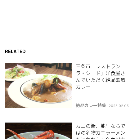
RELATED
三条市「レストラン
ラ・シード」洋食屋さ
んでいただく絶品欧風
カレー
絶品カレー特集
2023.02.05
カニの街、能生ならで
はの名物カニラーメン