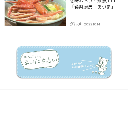
を味わおう！糸魚川市
「食楽厨房 あづま」
グルメ
2022.10.14