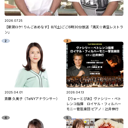
2026.07.25
【新潟ロケ! りんごあめなす】8/1(土)ごご6時30分放送「満天☆青空レストラ
ン」
2025.04.01
2026.04.13
斎藤 久美子（TeNYアナウンサー）
【りゅーとぴあ】ヴァシリー・ペト
レンコ指揮 ロイヤル・フィルハー
モニー管弦楽団 ピアノ：辻󠄀井伸行