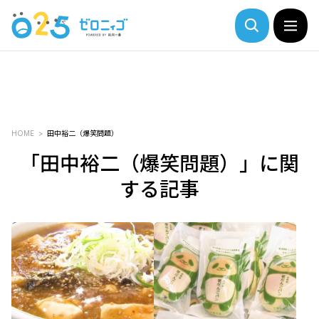
HOME
⽥中裕⼆（爆笑問題）
「⽥中裕⼆（爆笑問題）」に関
する記事