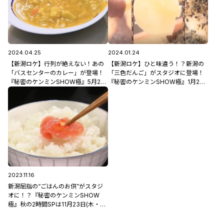
2024.04.25
2024.01.24
【新潟ロケ】行列が絶えない！あの
【新潟ロケ】ひと味違う！？新潟の
「バスセンターのカレー」が登場！
「三色だんご」がスタジオに登場！
『秘密のケンミンSHOW極』5月2日
『秘密のケンミンSHOW極』1月25
(木)よる9時放送！
日(木)よる9時放送！
2023.11.16
新潟屈指の“ごはんのお供”がスタジ
オに！？『秘密のケンミンSHOW
極』秋の2時間SPは11月23日(木・祝)
よる9時放送！