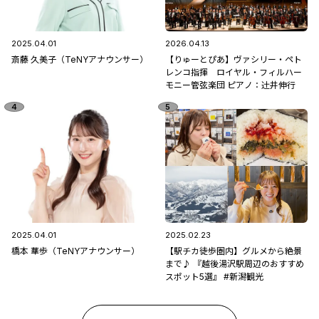
2025.04.01
2026.04.13
斎藤 久美子（TeNYアナウンサー）
【りゅーとぴあ】ヴァシリー・ペト
レンコ指揮 ロイヤル・フィルハー
モニー管弦楽団 ピアノ：辻󠄀井伸行
2025.04.01
2025.02.23
橋本 華歩（TeNYアナウンサー）
【駅チカ徒歩圏内】グルメから絶景
まで♪ 『越後湯沢駅周辺のおすすめ
スポット5選』 #新潟観光