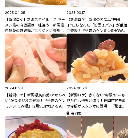
2025.04.05
2025.03.17
【新潟ロケ】新潟スタイル！？ ラー
【新潟ロケ】新潟の名産品“笹団
メン県の麻婆麺は一味違う！新潟県
子”にちなんだ「笹団子パン」が番組
民熱愛の麻婆麺がスタジオに登場！
に登場！『秘密のケンミンSHOW
「秘密のケンミンSHOW極」4月10
極』3月20日(木･祝)よる9時放送！
日(木)よる9時放送！
2024.11.29
2024.08.29
【新潟ロケ】新潟県民熱愛の“せんべ
【新潟ロケ】赤くない“赤飯”⁉ 味も
い”がスタジオに登場！『秘密のケン
見た目も他県と違う！長岡市民熱愛
ミンSHOW極』12月5日(木)よる9時
の赤飯がスタジオに登場！『秘密の
放送！
ケンミンSHOW極』9月5日(木)よる
長岡市
9時放送！