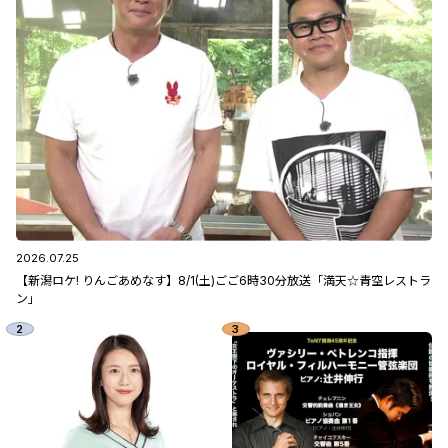
2026.07.25
【新潟ロケ! りんごあめなす】8/1(土)ごご6時30分放送「満天☆青空レストラ
ン」