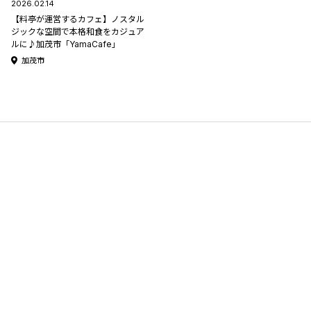
2026.02.14
【料亭が運営するカフェ】ノスタル
ジックな空間で本格和食をカジュア
ルに♪加茂市「YamaCafe」
加茂市