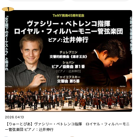
2026.04.13
【りゅーとぴあ】ヴァシリー・ペトレンコ指揮 ロイヤル・フィルハーモニ
ー管弦楽団 ピアノ：辻󠄀井伸行