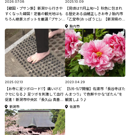
2026.07.08
2025.10.09
【韓国・プサン旅】新潟から行きや
【見頃は11月上旬～】秋色に包まれ
すくなった韓国！定番の観光地はも
る歴史ある由緒正しきお寺♪胎内市
ちろん絶景スポットを厳選 ｢プサン
「乙宝寺(おっぽうじ)」【新潟県の紅
映えスポット5選｣
葉スポット特集2025】
胎内市
2025.02.13
2023.04.29
【お寺に足ツボロード⁉】痛いけど
【5/6-5/7開催】佐渡市「長谷寺ぼた
クセになる♪ 足ツボを刺激して血行
んまつり」で色鮮やかな“ぼたん”を
促進！新潟市中央区「長久山 真善
観賞しよう♪
寺」
新潟市
佐渡市