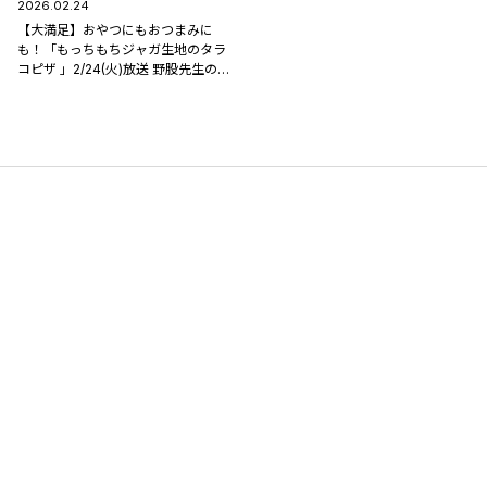
2026.02.24
【大満足】おやつにもおつまみに
も！「もっちもちジャガ生地のタラ
コピザ 」2/24(火)放送 野股先生のレ
シピ