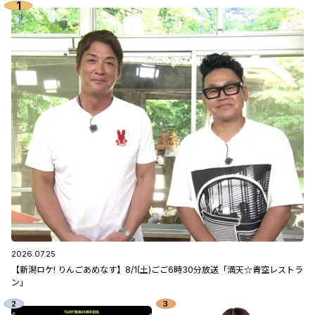
2026.07.25
【新潟ロケ! りんごあめなす】8/1(土)ごご6時30分放送「満天☆青空レストラ
ン」