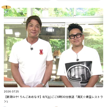
2026.07.25
【新潟ロケ! りんごあめなす】8/1(土)ごご6時30分放送「満天☆青空レストラ
ン」