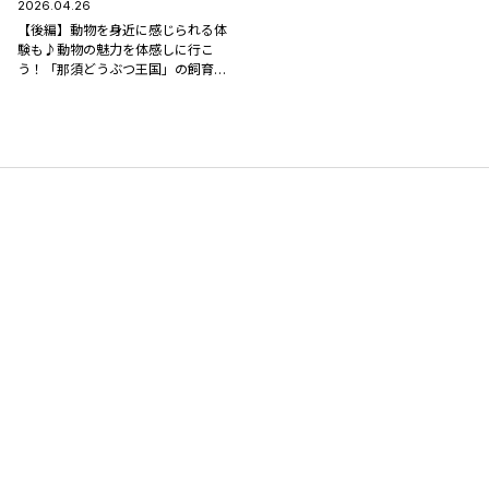
2026.04.26
【後編】動物を身近に感じられる体
験も♪動物の魅力を体感しに行こ
う！「那須どうぶつ王国」の飼育員
が動物の魅力やみどころを熱弁！