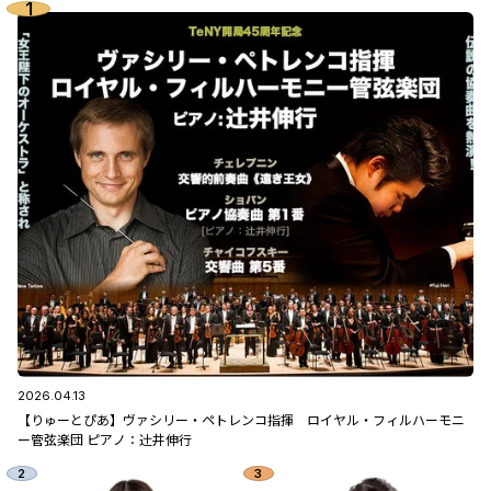
2026.04.13
【りゅーとぴあ】ヴァシリー・ペトレンコ指揮 ロイヤル・フィルハーモニ
ー管弦楽団 ピアノ：辻󠄀井伸行