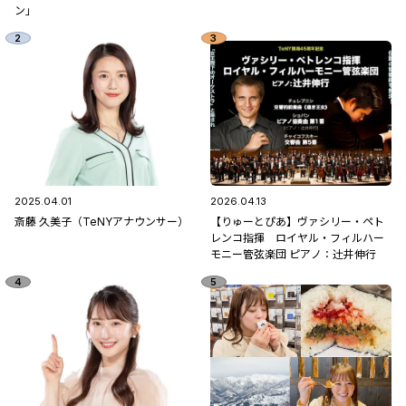
ン」
2025.04.01
2026.04.13
斎藤 久美子（TeNYアナウンサー）
【りゅーとぴあ】ヴァシリー・ペト
レンコ指揮 ロイヤル・フィルハー
モニー管弦楽団 ピアノ：辻󠄀井伸行