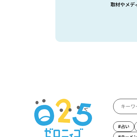
取材やメデ
占い
ラーメ