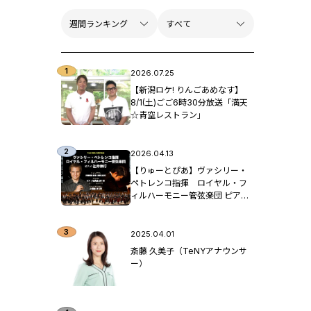
2026.07.25
【新潟ロケ! りんごあめなす】
8/1(土)ごご6時30分放送「満天
☆青空レストラン」
2026.04.13
【りゅーとぴあ】ヴァシリー・
ペトレンコ指揮 ロイヤル・フ
ィルハーモニー管弦楽団 ピア
ノ：辻󠄀井伸行
2025.04.01
斎藤 久美子（TeNYアナウンサ
ー）