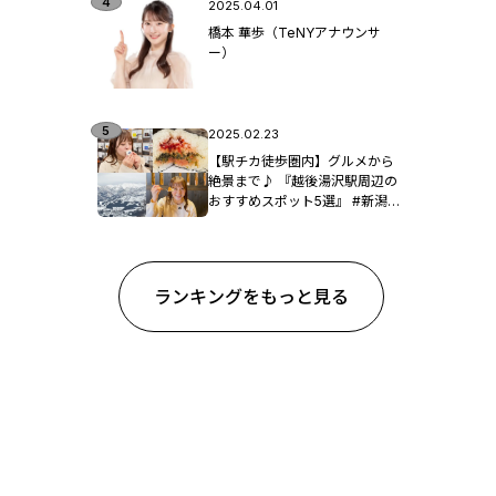
2025.04.01
橋本 華歩（TeNYアナウンサ
ー）
2025.02.23
【駅チカ徒歩圏内】グルメから
絶景まで♪ 『越後湯沢駅周辺の
おすすめスポット5選』 #新潟観
光
ランキングをもっと見る