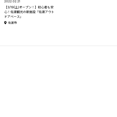
2022.02.21
【3/19(土)オープン！】初心者も安
心！佐渡観光の新施設「佐渡アウト
ドアベース」
佐渡市