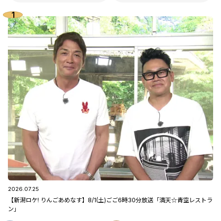
2026.07.25
【新潟ロケ! りんごあめなす】8/1(土)ごご6時30分放送「満天☆青空レストラ
ン」