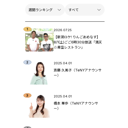
2026.07.25
【新潟ロケ! りんごあめなす】
8/1(土)ごご6時30分放送「満天
☆青空レストラン」
2025.04.01
斎藤 久美子（TeNYアナウンサ
ー）
2025.04.01
橋本 華歩（TeNYアナウンサ
ー）