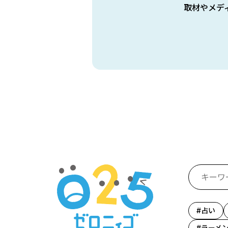
取材やメデ
占い
ラーメ