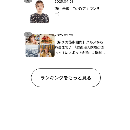
2025.04.01
西辻 未侑（TeNYアナウンサ
ー）
2025.02.23
【駅チカ徒歩圏内】グルメから
絶景まで♪ 『越後湯沢駅周辺の
おすすめスポット5選』 #新潟観
光
ランキングをもっと見る