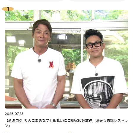
2026.07.25
【新潟ロケ! りんごあめなす】8/1(土)ごご6時30分放送「満天☆青空レストラ
ン」