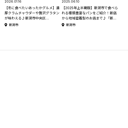
2026.01.16
2025.06.10
【冬に食べたいあったかグルメ】濃
【2025年上半期版】新潟市で食べら
厚クラムチャウダーや贅沢グラタン
れる種類豊富なパンをご紹介！新店
が味わえる♪新潟市中央区
から地域密着型のお店まで♪「新潟
｢YUMMY'S COFFEE｣
市絶品パン屋5選」
新潟市
新潟市