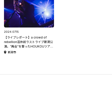
2024.07.15
【ライブレポート】a crowd of
rebellion活休前ラストライブ新潟公
演。“再会”を誓ったHOUKOUツアー
ファイナル at GOLDEN PIGS RED
新潟市
STAGE 2024.06.23