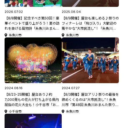
2026.07.02
2025.08.04
【8/8開催】記念すべき第50回！豪
【8/9開催】屋台も楽しめる♪祭りの
華イベントで盛り上がろう！夏の訪
フィナーレは「飛び入り」大歓迎の
れを告げる風物詩「糸魚川おまんた
賑やかな“大市民流し”！「糸魚川お
祭り」【新潟県の祭り･花火大会特集
まんた祭り」【新潟県の夏祭り特集
糸魚川市
糸魚川市
2026】
2025】
2024.08.16
2024.07.27
【8/23-25開催】屋台あり♪約
【8/3開催】屋台アリ♪祭りの最後を
7,000発もの花火が打ち上がる県内
締めくくるのは“大市民流し”！糸魚
屈指の花火大会も！小千谷市「おぢ
川市「第48回 糸魚川おまんた祭り」
やまつり･大花火大会」【新潟県の祭
【新潟県の祭り･夏祭り特集2024】
小千谷市
糸魚川市
り･花火大会特集2024】