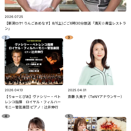
2026.07.25
【新潟ロケ! りんごあめなす】8/1(土)ごご6時30分放送「満天☆青空レストラ
ン」
2026.04.13
2025.04.01
【りゅーとぴあ】ヴァシリー・ペト
斎藤 久美子（TeNYアナウンサー）
レンコ指揮 ロイヤル・フィルハー
モニー管弦楽団 ピアノ：辻󠄀井伸行