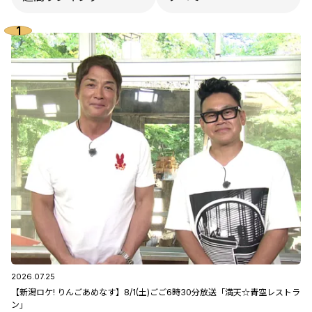
2026.07.25
【新潟ロケ! りんごあめなす】8/1(土)ごご6時30分放送「満天☆青空レストラ
ン」