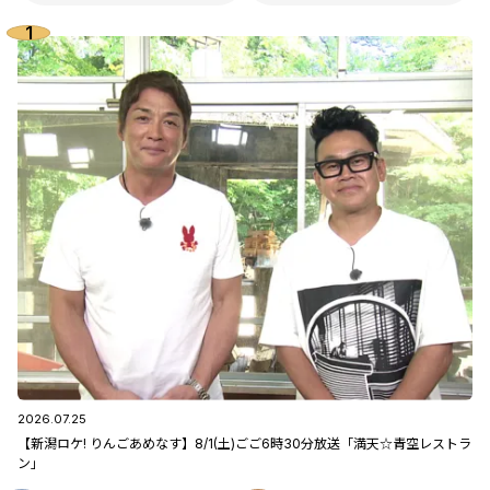
2026.07.25
【新潟ロケ! りんごあめなす】8/1(土)ごご6時30分放送「満天☆青空レストラ
ン」