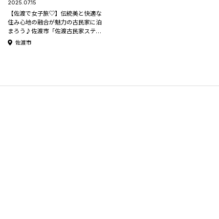
2025.07.15
【佐渡で女子旅♡】伝統美と快適な
住み心地の融合が魅力の古民家に泊
まろう♪佐渡市「佐渡古民家ステイ
さどまり 泉の家」《佐渡特集》
佐渡市