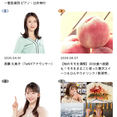
ー管弦楽団 ピアノ：辻󠄀井伸行
2025.04.01
2026.08.07
斎藤 久美子（TeNYアナウンサー）
【旬のモモを満喫】30分食べ放題
も！モモをまるごと使った贅沢スイ
ーツ＆ひんやりドリンク / 新潟市南
区「フルーツ童夢」