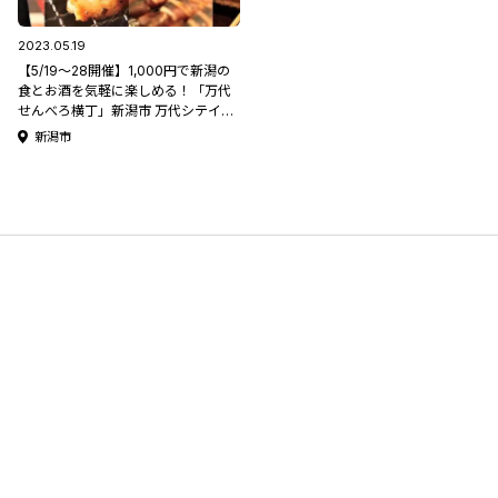
2023.05.19
【5/19～28開催】1,000円で新潟の
食とお酒を気軽に楽しめる！「万代
せんべろ横丁」新潟市 万代シテイパ
ークで開催♪
新潟市