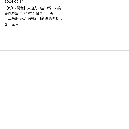
2024.05.24
【6/1･2開催】大迫力の空中戦！六角
巻凧が空でぶつかり合う！三条市
「三条凧(いか)合戦」【新潟県のお祭
り･夏祭り特集2024】
三条市