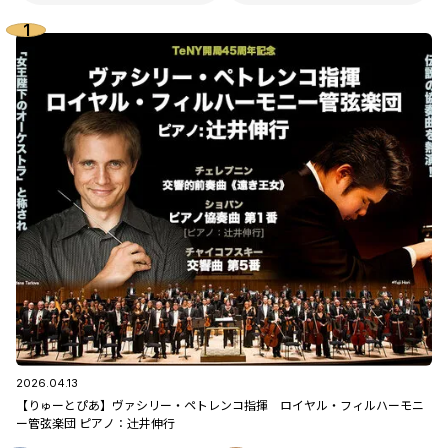
2026.04.13
【りゅーとぴあ】ヴァシリー・ペトレンコ指揮 ロイヤル・フィルハーモニ
ー管弦楽団 ピアノ：辻󠄀井伸行