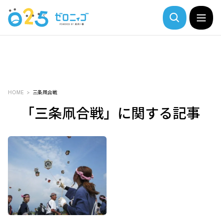
HOME
三条凧合戦
「三条凧合戦」に関する記事