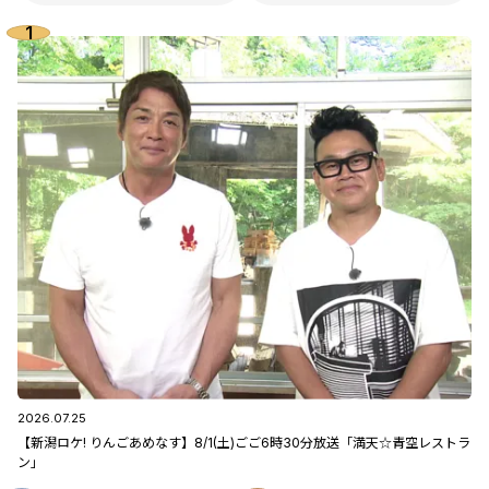
2026.07.25
【新潟ロケ! りんごあめなす】8/1(土)ごご6時30分放送「満天☆青空レストラ
ン」