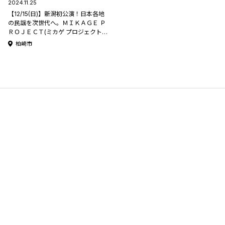
2024.11.25
【12/15(日)】新潟初公演！日本各地
の民謡を次世代へ。ＭＩＫＡＧＥ Ｐ
ＲＯＪＥＣＴ(ミカゲ プロジェクト)
『 “壮途”TOUR2024 』。新潟公演
柏崎市
は柏崎市文化会館アルフォーレで開
催。