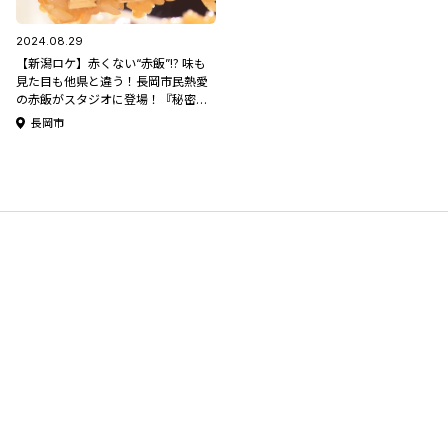
2024.08.29
【新潟ロケ】赤くない“赤飯”⁉ 味も
見た目も他県と違う！長岡市民熱愛
の赤飯がスタジオに登場！『秘密の
ケンミンSHOW極』9月5日(木)よる
長岡市
9時放送！