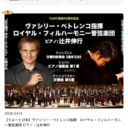
2026.04.13
【りゅーとぴあ】ヴァシリー・ペトレンコ指揮 ロイヤル・フィルハーモニ
ー管弦楽団 ピアノ：辻󠄀井伸行