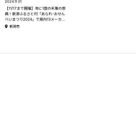
2024.11.01
【11/17まで開催】年に1度の米菓の祭
典！新潟ふるさと村「あられ･おせん
べいまつり2024」で県内13メーカー
のイチオシ商品をゲットしよう！
新潟市