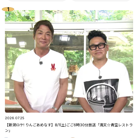
2026.07.25
【新潟ロケ! りんごあめなす】8/1(土)ごご6時30分放送「満天☆青空レストラ
ン」