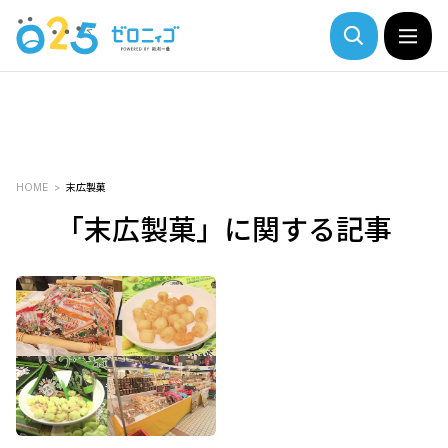
HOME
末広製菓
「末広製菓」に関する記事