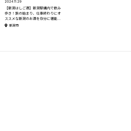
2024.11.29
【新潟はしご酒】新潟駅構内で飲み
歩き！旅の始まり、仕事終わりにオ
ススメな新潟のお酒を存分に堪能で
きる「SUZUVEL &TABI BAR」＆
新潟市
「ぽんしゅ館 新潟驛店」