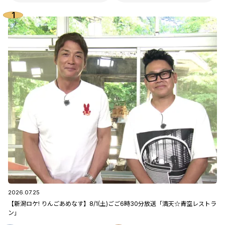
2026.07.25
【新潟ロケ! りんごあめなす】8/1(土)ごご6時30分放送「満天☆青空レストラ
ン」