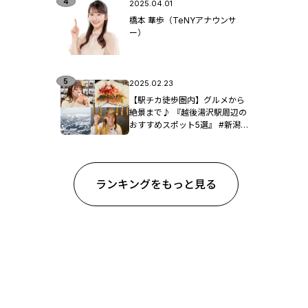
2025.04.01
橋本 華歩（TeNYアナウンサ
ー）
2025.02.23
【駅チカ徒歩圏内】グルメから
絶景まで♪ 『越後湯沢駅周辺の
おすすめスポット5選』 #新潟観
光
ランキングをもっと見る