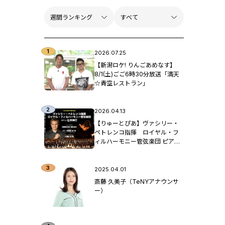
2026.07.25
【新潟ロケ! りんごあめなす】
8/1(土)ごご6時30分放送「満天
☆青空レストラン」
2026.04.13
【りゅーとぴあ】ヴァシリー・
ペトレンコ指揮 ロイヤル・フ
ィルハーモニー管弦楽団 ピア
ノ：辻󠄀井伸行
2025.04.01
斎藤 久美子（TeNYアナウンサ
ー）