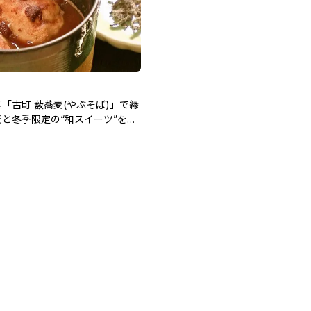
「古町 薮蕎麦(やぶそば)」で縁
と冬季限定の“和スイーツ”を楽