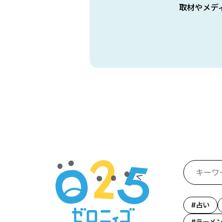
取材やメデ
占い
ラーメ