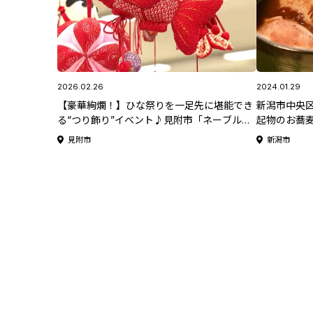
2026.02.26
2024.01.29
【豪華絢爛！】ひな祭りを一足先に堪能でき
新潟市中央区
る“つり飾り”イベント♪見附市「ネーブルみ
起物のお蕎麦
つけ」
しもう♪
見附市
新潟市