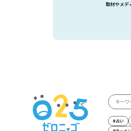
取材やメデ
占い
ラーメ