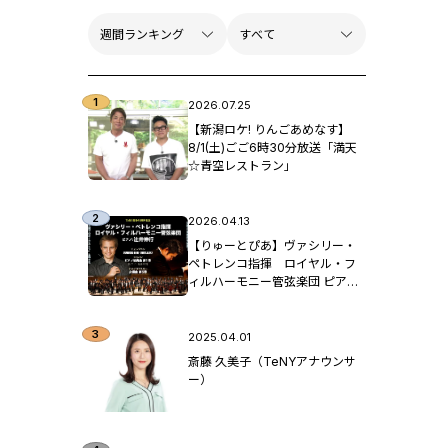
2026.07.25
【新潟ロケ! りんごあめなす】
8/1(土)ごご6時30分放送「満天
☆青空レストラン」
2026.04.13
【りゅーとぴあ】ヴァシリー・
ペトレンコ指揮 ロイヤル・フ
ィルハーモニー管弦楽団 ピア
ノ：辻󠄀井伸行
2025.04.01
斎藤 久美子（TeNYアナウンサ
ー）