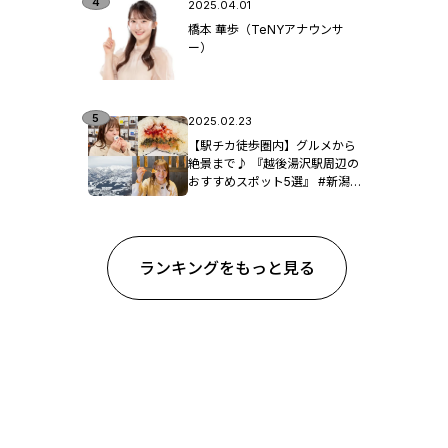
2025.04.01
橋本 華歩（TeNYアナウンサ
ー）
2025.02.23
【駅チカ徒歩圏内】グルメから
絶景まで♪ 『越後湯沢駅周辺の
おすすめスポット5選』 #新潟観
光
ランキングをもっと見る