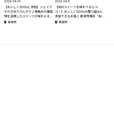
2026.06.01
2025.06.11
【おいしくSDGsに参加】シェイク
【旬のスイーツを味わうならコ
やかき氷でひんやり♪規格外の農産
コ！】おいしくSDGsの取り組みに
物を活用したスイーツが味わえる！
参加できるお店♪ 新潟市東区「旬果
新潟市東区「旬果甘味店 ルコト」
甘味店 ルコト」
新潟市
新潟市
【新潟のひんやりスポット・グルメ
特集2026】