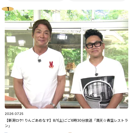
2026.07.25
【新潟ロケ! りんごあめなす】8/1(土)ごご6時30分放送「満天☆青空レストラ
ン」