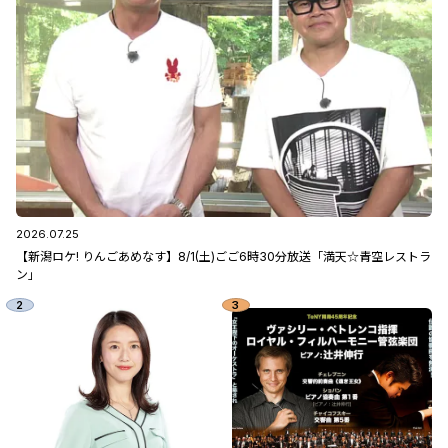
2026.07.25
【新潟ロケ! りんごあめなす】8/1(土)ごご6時30分放送「満天☆青空レストラ
ン」