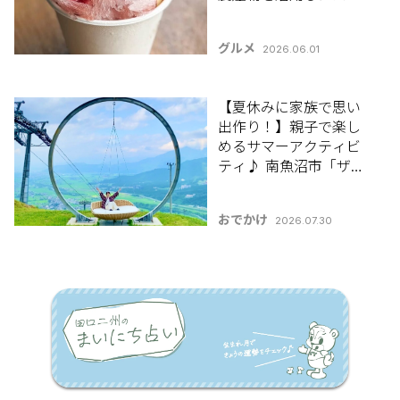
ーツが味わえる！新潟
市東区「旬果甘味店 ル
グルメ
2026.06.01
コト」【新潟のひんや
りスポット・グルメ特
集2026】
【夏休みに家族で思い
出作り！】親子で楽し
めるサマーアクティビ
ティ♪ 南魚沼市「ザ・
ヴェランダ石打丸山」
おでかけ
2026.07.30