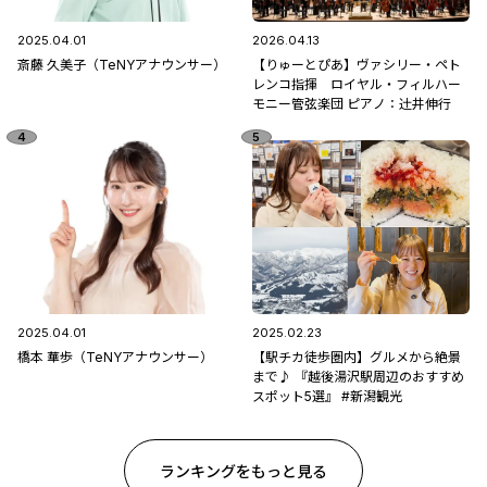
2025.04.01
2026.04.13
斎藤 久美子（TeNYアナウンサー）
【りゅーとぴあ】ヴァシリー・ペト
レンコ指揮 ロイヤル・フィルハー
モニー管弦楽団 ピアノ：辻󠄀井伸行
2025.04.01
2025.02.23
橋本 華歩（TeNYアナウンサー）
【駅チカ徒歩圏内】グルメから絶景
まで♪ 『越後湯沢駅周辺のおすすめ
スポット5選』 #新潟観光
ランキングをもっと見る