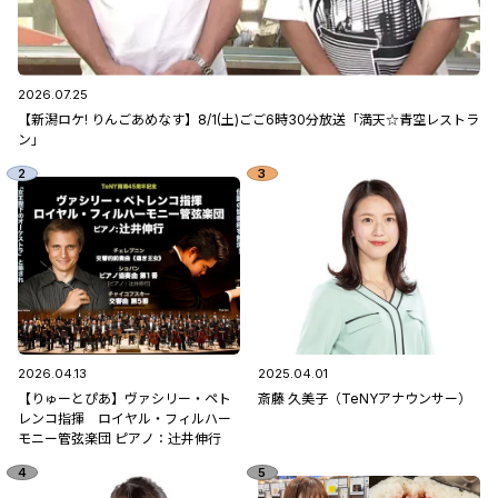
2026.07.25
【新潟ロケ! りんごあめなす】8/1(土)ごご6時30分放送「満天☆青空レストラ
ン」
2026.04.13
2025.04.01
【りゅーとぴあ】ヴァシリー・ペト
斎藤 久美子（TeNYアナウンサー）
レンコ指揮 ロイヤル・フィルハー
モニー管弦楽団 ピアノ：辻󠄀井伸行