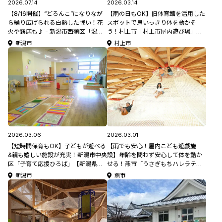
2026.07.14
2026.03.14
【8/16開催】“どろんこ”になりなが
【雨の日もOK】旧体育館を活用した
ら繰り広げられる白熱した戦い！花
スポットで思いっきり体を動かそ
火や露店も♪ - 新潟市西蒲区「潟東
う！村上市「村上市屋内遊び場」
おまつり広場 どろんこカップ」【新
【新潟県のこどもが楽しめる遊び
新潟市
村上市
潟県の夏祭り特集2026】
場・おでかけスポット特集】
2026.03.06
2026.03.01
【短時間保育もOK】子どもが遊べる
【雨でも安心！屋内こども遊戯施
&親も嬉しい施設が充実！新潟市中央
設】年齢を問わず安心して体を動か
区「子育て応援ひろば」【新潟県の
せる！燕市「うさぎもちハレラテつ
こどもが楽しめる遊び場・おでかけ
ばめ」【新潟県のこどもが楽しめる
新潟市
燕市
スポット特集】
遊び場・おでかけスポット特集】