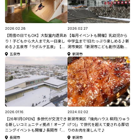
2026.02.28
2026.02.27
【雨雪の日でもOK】大型室内遊具あ
【毎月イベントも開催】乳幼児から
り！子どもから大人まで丸一日楽し
中学生まで1日たっぷり楽しめる♪新
める♪五泉市「ラポルテ五泉」【新
潟市東区「新潟市こども創作活動
潟県のこどもが楽しめる遊び場・お
館」【新潟県のこどもが楽しめる遊
五泉市
新潟市
でかけスポット特集】
び場・おでかけスポット特集】
2026.01.16
2024.02.02
【26年1月OPEN】多世代が交流でき
新潟市東区「焼肉ハウス 柳月(りゅう
る新しいコミュニティ拠点！オープ
げつ)」で世代を超えて愛される厚切
ニングイベントも開催♪長岡市「与
りのお肉を楽しんで♪
板地域交流拠点施設 いこいね☆よい
長岡市
新潟市