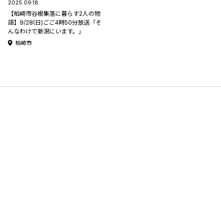
2025.09.18
【柏崎市谷根集落に暮らす2人の物
語】9/28(日)ごご4時50分放送「そ
んなわけで新潟にいます。」
柏崎市