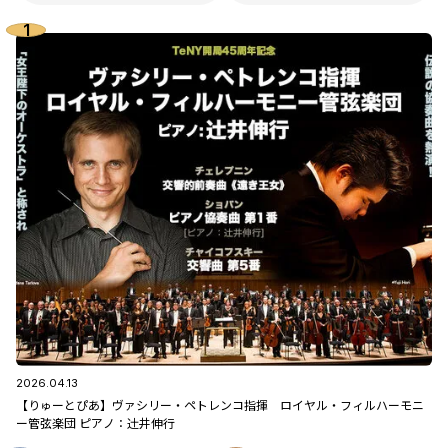
2026.04.13
【りゅーとぴあ】ヴァシリー・ペトレンコ指揮 ロイヤル・フィルハーモニ
ー管弦楽団 ピアノ：辻󠄀井伸行