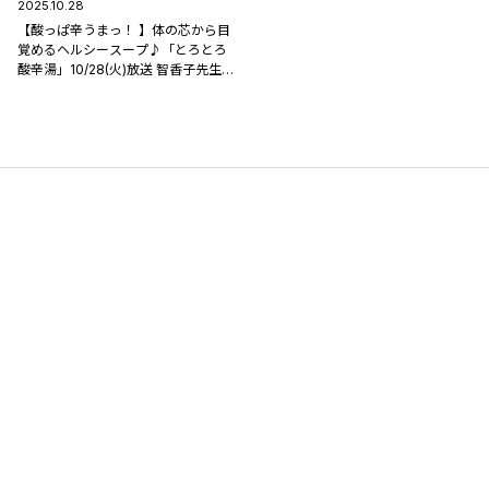
2025.10.28
【酸っぱ辛うまっ！ 】体の芯から目
覚めるヘルシースープ♪「とろとろ
酸辛湯」10/28(火)放送 智香子先生の
レシピ