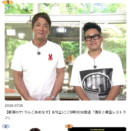
2026.07.25
【新潟ロケ! りんごあめなす】8/1(土)ごご6時30分放送「満天☆青空レストラ
ン」