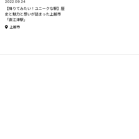
2022.09.24
【降りてみたい！ユニークな駅】歴
史と魅力と想いが詰まった上越市
「直江津駅」
上越市