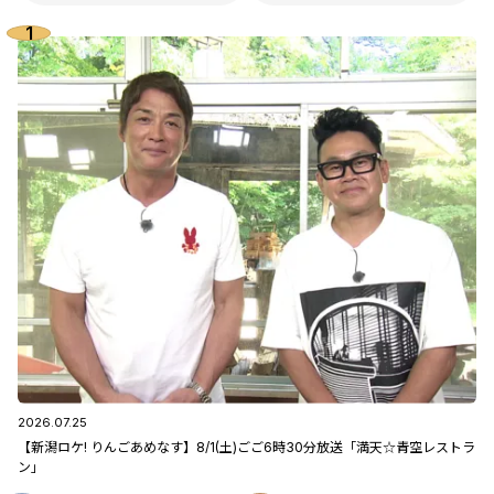
2026.07.25
【新潟ロケ! りんごあめなす】8/1(土)ごご6時30分放送「満天☆青空レストラ
ン」