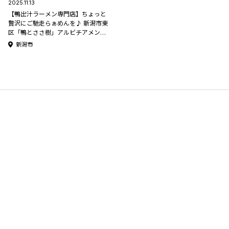
2025.11.13
【鴨出汁ラーメン専門店】ちょっと
贅沢にご馳走らぁめんを♪ 新潟市東
区「鴨とささ樹」アルビチアメンバ
ーがいく♪新潟おすすめスポット！
新潟市
#41