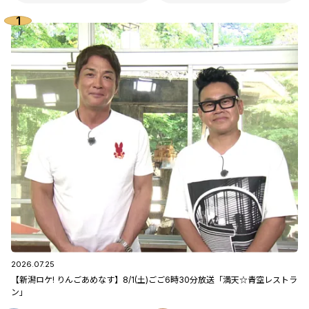
2026.07.25
【新潟ロケ! りんごあめなす】8/1(土)ごご6時30分放送「満天☆青空レストラ
ン」