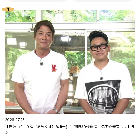
2026.07.25
【新潟ロケ! りんごあめなす】8/1(土)ごご6時30分放送「満天☆青空レストラ
ン」