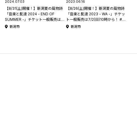
2024.07.03
2023.06.16
【8/31(土)開催！】新潟夏の風物詩
【8/26(土)開催！】新潟夏の風物詩
「音楽と髭達 2024 - END OF
「音楽と髭達 2023 - WA -」チケッ
SUMMER -」チケット一般販売は
ト一般販売は7/2(日)10時から！ #音
7/7(日)10時から！ #音髭
髭
新潟市
新潟市