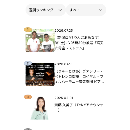
2026.07.25
【新潟ロケ! りんごあめなす】
8/1(土)ごご6時30分放送「満天
☆青空レストラン」
2026.04.13
【りゅーとぴあ】ヴァシリー・
ペトレンコ指揮 ロイヤル・フ
ィルハーモニー管弦楽団 ピア
ノ：辻󠄀井伸行
2025.04.01
斎藤 久美子（TeNYアナウンサ
ー）