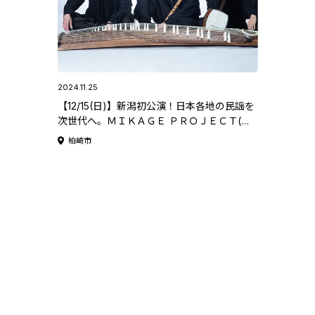
2024.11.25
【12/15(日)】新潟初公演！日本各地の民謡を
次世代へ。ＭＩＫＡＧＥ ＰＲＯＪＥＣＴ(ミ
カゲ プロジェクト)『 “壮途”TOUR2024
柏崎市
』。新潟公演は柏崎市文化会館アルフォーレ
で開催。