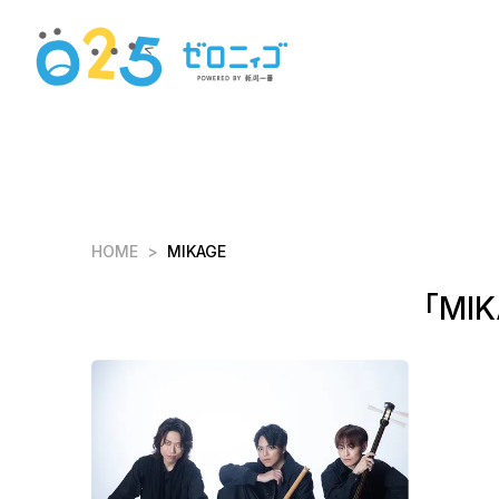
HOME
MIKAGE
「MI