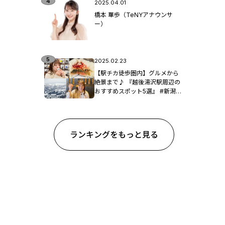
2025.04.01
橋本 華歩（TeNYアナウンサ
ー）
2025.02.23
【駅チカ徒歩圏内】グルメから
絶景まで♪ 『越後湯沢駅周辺の
おすすめスポット5選』 #新潟観
光
ランキングをもっと見る