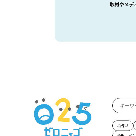
取材やメデ
占い
ラーメ