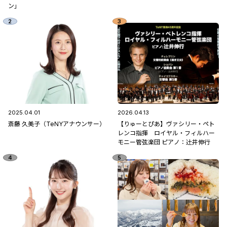
ン」
2025.04.01
2026.04.13
斎藤 久美子（TeNYアナウンサー）
【りゅーとぴあ】ヴァシリー・ペト
レンコ指揮 ロイヤル・フィルハー
モニー管弦楽団 ピアノ：辻󠄀井伸行