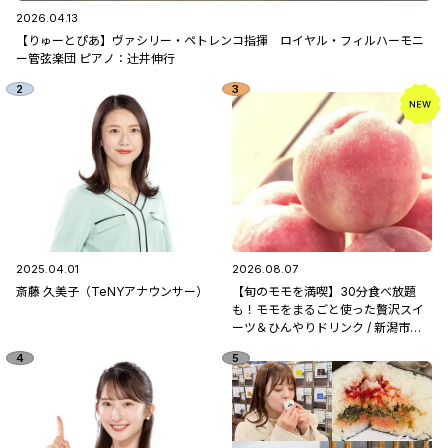
2026.04.13
【りゅーとぴあ】ヴァシリー・ペトレンコ指揮 ロイヤル・フィルハーモニ
ー管弦楽団 ピアノ：辻󠄀井伸行
2025.04.01
2026.08.07
斎藤 久美子（TeNYアナウンサー）
【旬のモモを満喫】30分食べ放題
も！モモをまるごと使った贅沢スイ
ーツ＆ひんやりドリンク / 新潟市南
区「フルーツ童夢」