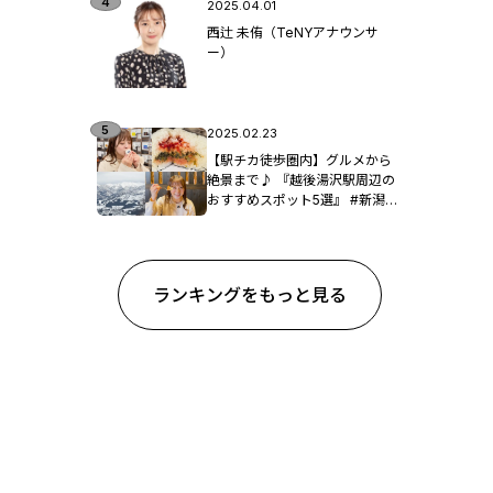
2025.04.01
西辻 未侑（TeNYアナウンサ
ー）
2025.02.23
【駅チカ徒歩圏内】グルメから
絶景まで♪ 『越後湯沢駅周辺の
おすすめスポット5選』 #新潟観
光
ランキングをもっと見る