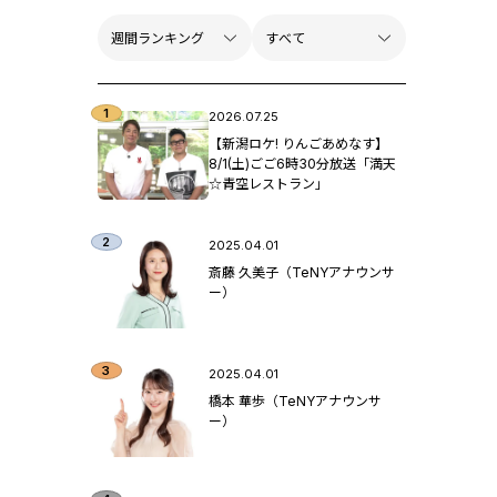
2026.07.25
【新潟ロケ! りんごあめなす】
8/1(土)ごご6時30分放送「満天
☆青空レストラン」
2025.04.01
斎藤 久美子（TeNYアナウンサ
ー）
2025.04.01
橋本 華歩（TeNYアナウンサ
ー）