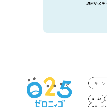
取材やメデ
占い
ラーメ