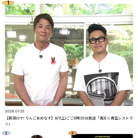
2026.07.25
【新潟ロケ! りんごあめなす】8/1(土)ごご6時30分放送「満天☆青空レストラ
ン」