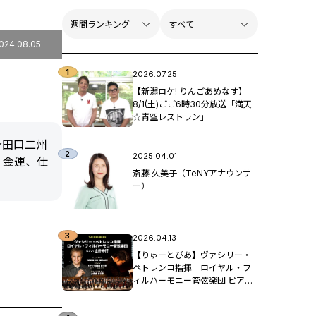
024.08.05
2026.07.25
【新潟ロケ! りんごあめなす】
8/1(土)ごご6時30分放送「満天
☆青空レストラン」
★田口二州
2025.04.01
、金運、仕
斎藤 久美子（TeNYアナウンサ
ー）
2026.04.13
【りゅーとぴあ】ヴァシリー・
ペトレンコ指揮 ロイヤル・フ
ィルハーモニー管弦楽団 ピア
ノ：辻󠄀井伸行