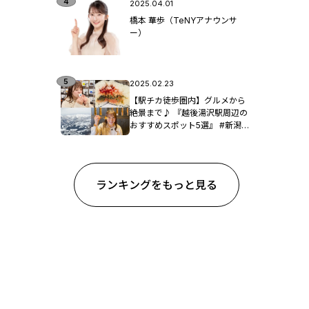
2025.04.01
橋本 華歩（TeNYアナウンサ
ー）
2025.02.23
【駅チカ徒歩圏内】グルメから
絶景まで♪ 『越後湯沢駅周辺の
おすすめスポット5選』 #新潟観
光
ランキングをもっと見る