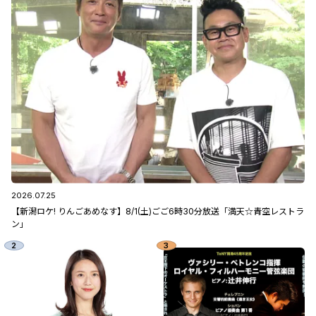
2026.07.25
【新潟ロケ! りんごあめなす】8/1(土)ごご6時30分放送「満天☆青空レストラ
ン」