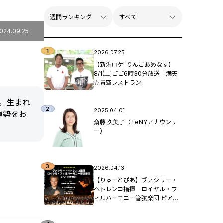
024.09.25
2026.07.25
【新潟ロケ! りんごあめなす】
8/1(土)ごご6時30分放送「満天
☆青空レストラン」
。生まれ
2025.04.01
運勢をお
斎藤 久美子（TeNYアナウンサ
ー）
2026.04.13
【りゅーとぴあ】ヴァシリー・
ペトレンコ指揮 ロイヤル・フ
ィルハーモニー管弦楽団 ピア
ノ：辻󠄀井伸行