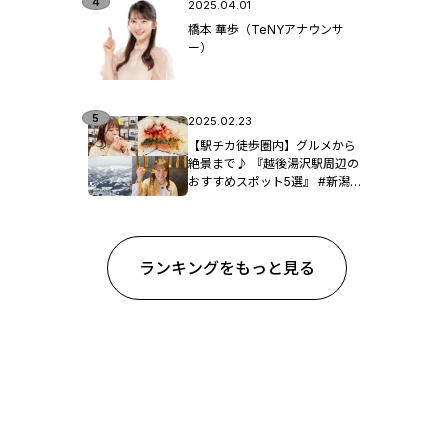
2025.04.01
橋本 華歩（TeNYアナウンサ
ー）
2025.02.23
【駅チカ徒歩圏内】グルメから
絶景まで♪ 『越後湯沢駅周辺の
おすすめスポット5選』 #新潟観
光
ランキングをもっと見る