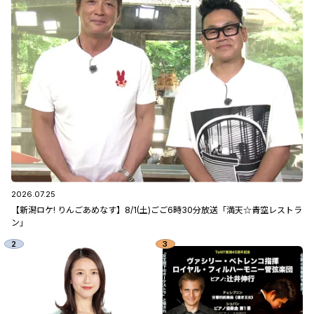
2026.07.25
【新潟ロケ! りんごあめなす】8/1(土)ごご6時30分放送「満天☆青空レストラ
ン」