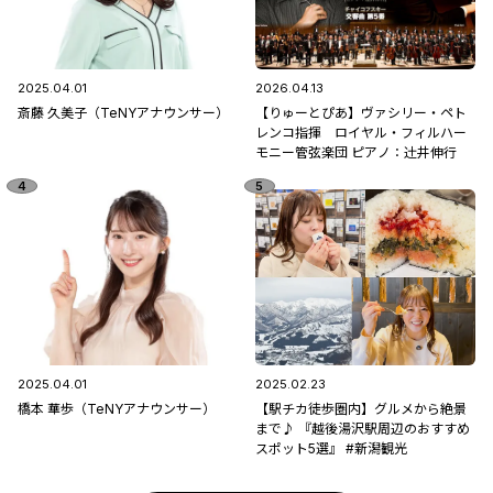
2025.04.01
2026.04.13
斎藤 久美子（TeNYアナウンサー）
【りゅーとぴあ】ヴァシリー・ペト
レンコ指揮 ロイヤル・フィルハー
モニー管弦楽団 ピアノ：辻󠄀井伸行
2025.04.01
2025.02.23
橋本 華歩（TeNYアナウンサー）
【駅チカ徒歩圏内】グルメから絶景
まで♪ 『越後湯沢駅周辺のおすすめ
スポット5選』 #新潟観光