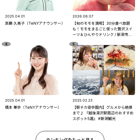
2025.04.01
2026.08.07
斎藤 久美子（TeNYアナウンサー）
【旬のモモを満喫】30分食べ放題
も！モモをまるごと使った贅沢スイ
ーツ＆ひんやりドリンク / 新潟市南
区「フルーツ童夢」
2025.04.01
2025.02.23
橋本 華歩（TeNYアナウンサー）
【駅チカ徒歩圏内】グルメから絶景
まで♪ 『越後湯沢駅周辺のおすすめ
スポット5選』 #新潟観光
ランキングをもっと見る