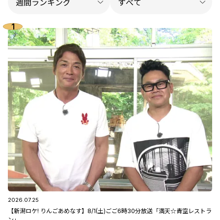
2026.07.25
【新潟ロケ! りんごあめなす】8/1(土)ごご6時30分放送「満天☆青空レストラ
ン」